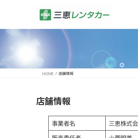
コ
ナ
ン
ビ
テ
ゲ
ン
ー
ツ
シ
へ
ョ
ス
ン
キ
に
ッ
移
プ
動
HOME
店舗情報
店舗情報
事業者名
三恵株式会
販売責任者
小西明美